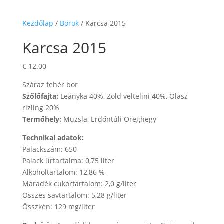
Kezdőlap
/
Borok
/ Karcsa 2015
Karcsa 2015
€
12.00
Száraz fehér bor
Szőlőfajta:
Leányka 40%, Zöld veltelini 40%, Olasz
rizling 20%
Termőhely:
Muzsla, Erdőntúli Öreghegy
Technikai adatok:
Palackszám: 650
Palack űrtartalma: 0,75 liter
Alkoholtartalom: 12,86 %
Maradék cukortartalom: 2,0 g/liter
Összes savtartalom: 5,28 g/liter
Összkén: 129 mg/liter