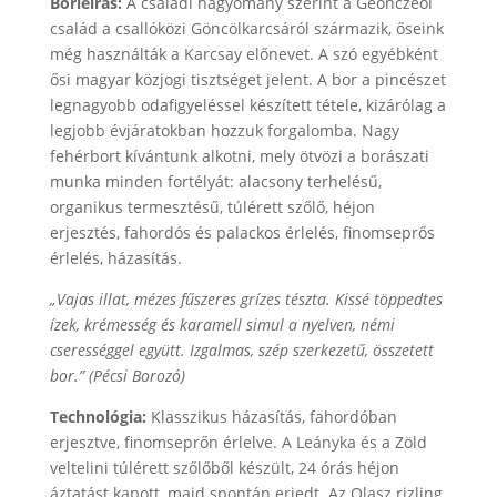
Borleírás:
A családi hagyomány szerint a Geönczeöl
család a csallóközi Göncölkarcsáról származik, őseink
még használták a Karcsay előnevet. A szó egyébként
ősi magyar közjogi tisztséget jelent. A bor a pincészet
legnagyobb odafigyeléssel készített tétele, kizárólag a
legjobb évjáratokban hozzuk forgalomba. Nagy
fehérbort kívántunk alkotni, mely ötvözi a borászati
munka minden fortélyát: alacsony terhelésű,
organikus termesztésű, túlérett szőlő, héjon
erjesztés, fahordós és palackos érlelés, finomseprős
érlelés, házasítás.
„Vajas illat, mézes fűszeres grízes tészta. Kissé töppedtes
ízek, krémesség és karamell simul a nyelven, némi
cserességgel együtt. Izgalmas, szép szerkezetű, összetett
bor.” (Pécsi Borozó)
Technológia:
Klasszikus házasítás, fahordóban
erjesztve, finomseprőn érlelve. A Leányka és a Zöld
veltelini túlérett szőlőből készült, 24 órás héjon
áztatást kapott, majd spontán erjedt. Az Olasz rizling