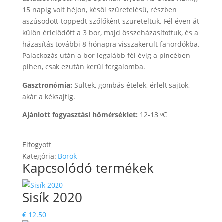
15 napig volt héjon, késői szüretelésű, részben
aszúsodott-töppedt szőlőként szüreteltük. Fél éven át
külön érlelődött a 3 bor, majd összeházasítottuk, és a
házasítás további 8 hónapra visszakerült fahordókba.
Palackozás után a bor legalább fél évig a pincében
pihen, csak ezután kerül forgalomba.
Gasztronómia:
Sültek, gombás ételek, érlelt sajtok,
akár a kéksajtig.
Ajánlott fogyasztási hőmérséklet:
12-13 ᵒC
Elfogyott
Kategória:
Borok
Kapcsolódó termékek
Sisík 2020
€
12.50