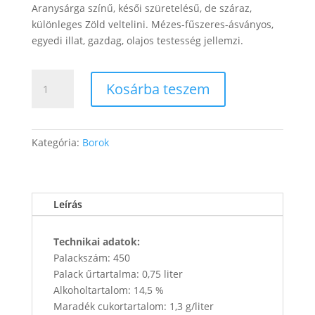
Aranysárga színű, késői szüretelésű, de száraz,
különleges Zöld veltelini. Mézes-fűszeres-ásványos,
egyedi illat, gazdag, olajos testesség jellemzi.
Veltelini
Kosárba teszem
reserve
2018
mennyiség
Kategória:
Borok
Leírás
Technikai adatok:
Palackszám: 450
Palack űrtartalma: 0,75 liter
Alkoholtartalom: 14,5 %
Maradék cukortartalom: 1,3 g/liter