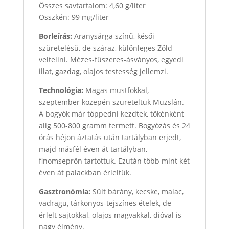
Összes savtartalom: 4,60 g/liter
Összkén: 99 mg/liter
Borleírás:
Aranysárga színű, késői
szüretelésű, de száraz, különleges Zöld
veltelini. Mézes-fűszeres-ásványos, egyedi
illat, gazdag, olajos testesség jellemzi.
Technológia:
Magas mustfokkal,
szeptember közepén szüreteltük Muzslán.
A bogyók már töppedni kezdtek, tőkénként
alig 500-800 gramm termett. Bogyózás és 24
órás héjon áztatás után tartályban erjedt,
majd másfél éven át tartályban,
finomseprőn tartottuk. Ezután több mint két
éven át palackban érleltük.
Gasztronómia:
Sült bárány, kecske, malac,
vadragu, tárkonyos-tejszínes ételek, de
érlelt sajtokkal, olajos magvakkal, dióval is
nagy élmény.